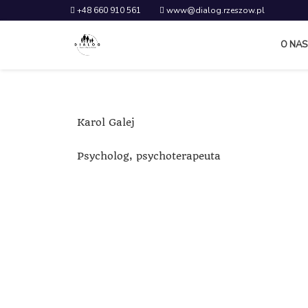
+48 660 910 561
www@dialog.rzeszow.pl
O NAS
Karol Galej
Psycholog, psychoterapeuta