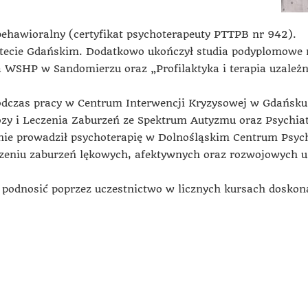
ehawioralny (certyfikat psychoterapeuty PTTPB nr 942).
sytecie Gdańskim. Dodatkowo ukończył studia podyplomow
a WSHP w Sandomierzu oraz „Profilaktyka i terapia uzależ
czas pracy w Centrum Interwencji Kryzysowej w Gdańsku, 
 i Leczenia Zaburzeń ze Spektrum Autyzmu oraz Psychiatr
e prowadził psychoterapię w Dolnośląskim Centrum Psych
eniu zaburzeń lękowych, afektywnych oraz rozwojowych u d
 podnosić poprzez uczestnictwo w licznych kursach doskona