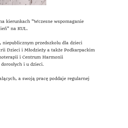
e na kierunkach ”Wczesne wspomaganie
nień” na KUL.
niepublicznym przedszkolu dla dzieci
ii Dzieci i Młodzieży a także Podkarpackim
oterapii i Centrum Harmonii
orosłych i u dzieci.
lących, a swoją pracę poddaje regularnej