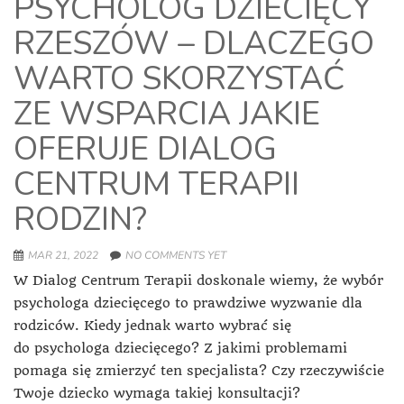
PSYCHOLOG DZIECIĘCY
RZESZÓW – DLACZEGO
WARTO SKORZYSTAĆ
ZE WSPARCIA JAKIE
OFERUJE DIALOG
CENTRUM TERAPII
RODZIN?
MAR 21, 2022
NO COMMENTS YET
W Dialog Centrum Terapii doskonale wiemy, że wybór
psychologa dziecięcego to prawdziwe wyzwanie dla
rodziców. Kiedy jednak warto wybrać się
do psychologa dziecięcego? Z jakimi problemami
pomaga się zmierzyć ten specjalista? Czy rzeczywiście
Twoje dziecko wymaga takiej konsultacji?