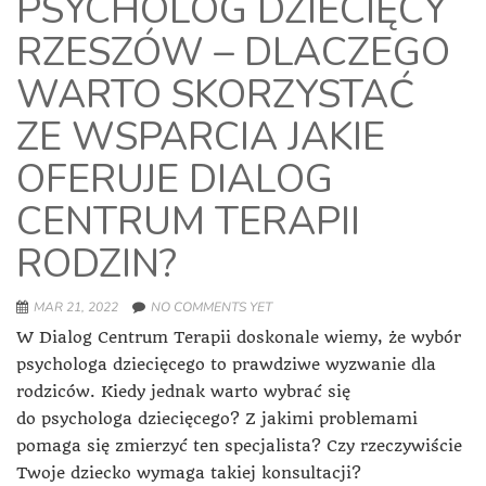
PSYCHOLOG DZIECIĘCY
RZESZÓW – DLACZEGO
WARTO SKORZYSTAĆ
ZE WSPARCIA JAKIE
OFERUJE DIALOG
CENTRUM TERAPII
RODZIN?
MAR 21, 2022
NO COMMENTS YET
W Dialog Centrum Terapii doskonale wiemy, że wybór
psychologa dziecięcego to prawdziwe wyzwanie dla
rodziców. Kiedy jednak warto wybrać się
do psychologa dziecięcego? Z jakimi problemami
pomaga się zmierzyć ten specjalista? Czy rzeczywiście
Twoje dziecko wymaga takiej konsultacji?