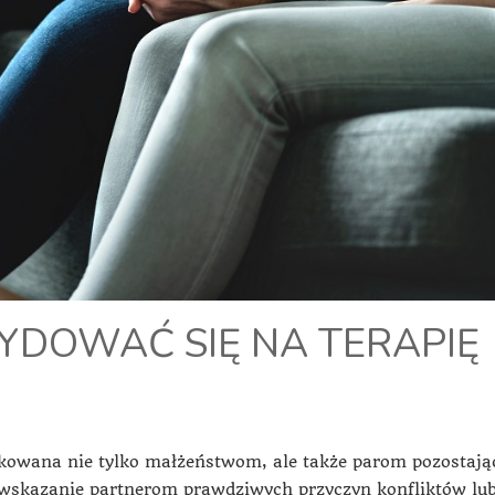
YDOWAĆ SIĘ NA TERAPIĘ
dykowana nie tylko małżeństwom, ale także parom pozostaj
wskazanie partnerom prawdziwych przyczyn konfliktów lu