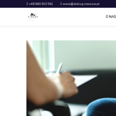
+48 660 910 561
www@dialog.rzeszow.pl
O NAS