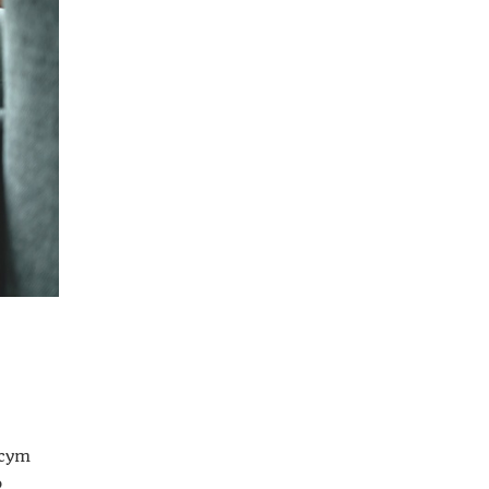
ącym
b