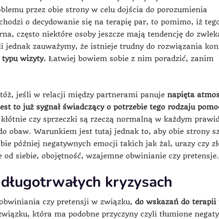
blemu przez obie strony w celu dojścia do porozumienia
chodzi o decydowanie się na terapię par, to pomimo, iż teg
arna, często niektóre osoby jeszcze mają tendencję do zwlek
śli jednak zauważymy, że istnieje trudny do rozwiązania konf
 typu wizyty.
Łatwiej bowiem sobie z nim poradzić, zanim
tóż, jeśli w relacji między partnerami panuje
napięta atmos
est to już sygnał świadczący o potrzebie tego rodzaju pomo
u kłótnie czy sprzeczki są rzeczą normalną w każdym prawi
 do obaw. Warunkiem jest tutaj jednak to, aby obie strony s
bie później negatywnych emocji takich jak żal, urazy czy zł
e od siebie, obojętność, wzajemne obwinianie czy pretensje.
 długotrwałych kryzysach
obwiniania czy pretensji w związku,
do wskazań do terapii
związku, która ma podobne przyczyny czyli tłumione negat