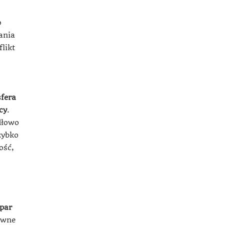
o
ania
likt
fera
cy
.
dłowo
zybko
ość,
 par
ywne