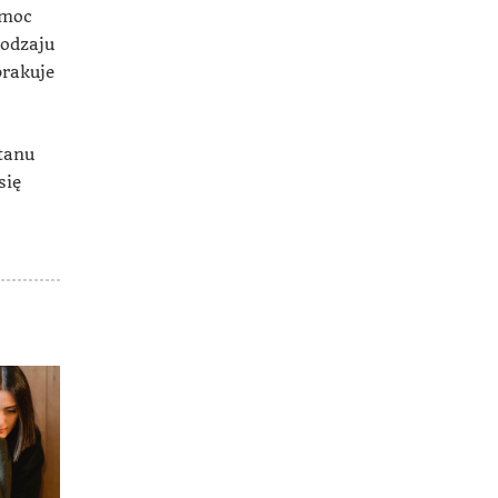
emoc
rodzaju
brakuje
tanu
się